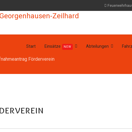
Feuerwehrhau
Start
Einsätze
Abteilungen
Fahr
NEW
fnahmeantrag Förderverein
derverein