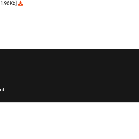
21.96Kb]
rd