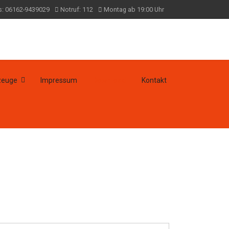
s: 06162-9439029
Notruf: 112
Montag ab 19:00 Uhr
zeuge
Impressum
Download
Kontakt