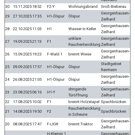
30
15.11.2025
18:52
F2-Y
Wohnungsbrand
Groß-Bieberau
Georgenhausen-
29
27.10.2025
17:35
H1-Ölspur
Ölspur
Zeilhard
Georgenhausen-
28
22.10.2025
11:03
H1
Wasser in Keller
Zeilhard
unklare
Georgenhausen-
27
19.09.2025
21:13
F1
Rauchentwicklung
Zeilhard
Georgenhausen-
26
15.09.2025
19:23
F-Wald 1
brennt Wiese
Zeilhard
Stadtgebiet
25
09.09.2025
17:57
H1-Ölspur
Ölspur
Reinheim
Georgenhausen-
24
26.08.2025
21:05
H1-Ölspur
Ölspur
Zeilhard
dringende
Georgenhausen-
23
23.08.2025
06:16
H1-Y
Türöffnung
Zeilhard
22
17.08.2025
10:02
F1
brennt Holzstapel
Spachbrücken
Rauchentwicklung
21
14.08.2025
19:50
F2
Spachbrücken
in Scheune
Georgenhausen-
20
08.08.2025
17:47
F-LKW
brennt Traktor
Zeilhard
H-Klemm 1
Georgenhausen-