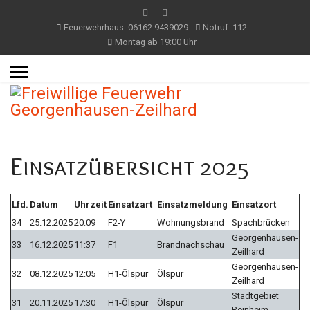
Feuerwehrhaus: 06162-9439029
Notruf: 112
Montag ab 19:00 Uhr
Einsatzübersicht 2025
Lfd.
Datum
Uhrzeit
Einsatzart
Einsatzmeldung
Einsatzort
34
25.12.2025
20:09
F2-Y
Wohnungsbrand
Spachbrücken
Georgenhausen-
33
16.12.2025
11:37
F1
Brandnachschau
Zeilhard
Georgenhausen-
32
08.12.2025
12:05
H1-Ölspur
Ölspur
Zeilhard
Stadtgebiet
31
20.11.2025
17:30
H1-Ölspur
Ölspur
Reinheim