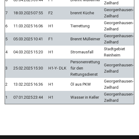
Zeilhard
Georgenhausen-
7
18.03.2025
07:55
F2
brennt Küche
Zeilhard
Georgenhausen-
6
11.03.2025
16:06
H1
Tierrettung
Zeilhard
Georgenhausen-
5
05.03.2025
10:41
F1
Brennt Mülleimer
Zeilhard
Stadtgebiet
4
04.03.2025
15:20
H1
Stromausfall
Reinheim
Personenrettung
Georgenhausen-
3
25.02.2025
15:30
H1-Y- DLK
für den
Zeilhard
Rettungsdienst
Georgenhausen-
2
13.02.2025
16:36
H1
Öl aus PKW
Zeilhard
Georgenhausen-
1
07.01.2025
23:44
H1
Wasser in Keller
Zeilhard