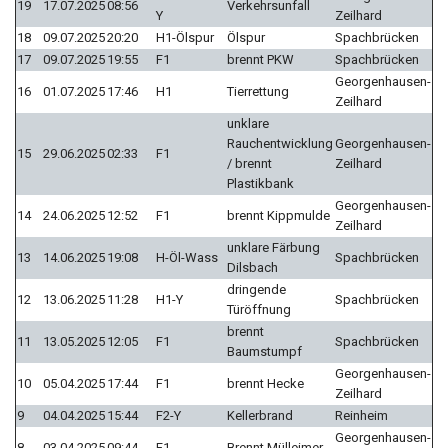
19
17.07.2025
08:56
Verkehrsunfall
Y
Zeilhard
18
09.07.2025
20:20
H1-Ölspur
Ölspur
Spachbrücken
17
09.07.2025
19:55
F1
brennt PKW
Spachbrücken
Georgenhausen-
16
01.07.2025
17:46
H1
Tierrettung
Zeilhard
unklare
Rauchentwicklung
Georgenhausen-
15
29.06.2025
02:33
F1
/ brennt
Zeilhard
Plastikbank
Georgenhausen-
14
24.06.2025
12:52
F1
brennt Kippmulde
Zeilhard
unklare Färbung
13
14.06.2025
19:08
H-Öl-Wass
Spachbrücken
Dilsbach
dringende
12
13.06.2025
11:28
H1-Y
Spachbrücken
Türöffnung
brennt
11
13.05.2025
12:05
F1
Spachbrücken
Baumstumpf
Georgenhausen-
10
05.04.2025
17:44
F1
brennt Hecke
Zeilhard
9
04.04.2025
15:44
F2-Y
Kellerbrand
Reinheim
Georgenhausen-
8
03.04.2025
09:44
F1
Brennt Mülleimer