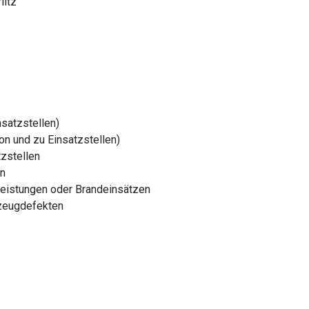
litz
nsatzstellen)
on und zu Einsatzstellen)
zstellen
en
leistungen oder Brandeinsätzen
rzeugdefekten