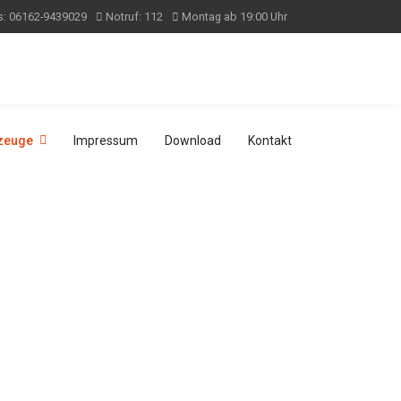
s: 06162-9439029
Notruf: 112
Montag ab 19:00 Uhr
zeuge
Impressum
Download
Kontakt