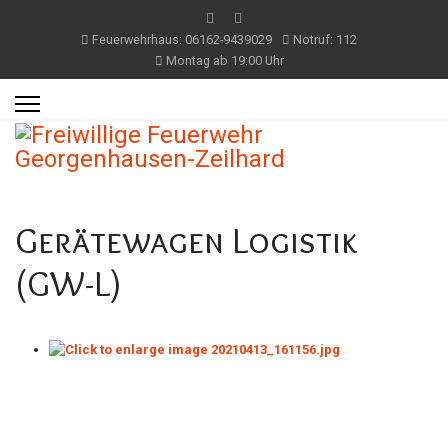
Feuerwehrhaus: 06162-9439029
Notruf: 112
Montag ab 19:00 Uhr
Gerätewagen Logistik
(GW-L)