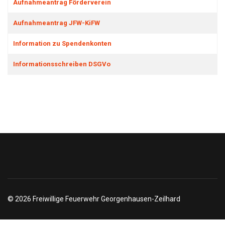
Aufnahmeantrag Förderverein
Aufnahmeantrag JFW-KiFW
Information zu Spendenkonten
Informationsschreiben DSGVo
© 2026 Freiwillige Feuerwehr Georgenhausen-Zeilhard