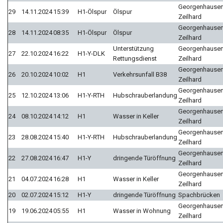
Georgenhausen
29
14.11.2024
15:39
H1-Ölspur
Ölspur
Zeilhard
Georgenhausen
28
14.11.2024
08:35
H1-Ölspur
Ölspur
Zeilhard
Unterstützung
Georgenhausen
27
22.10.2024
16:22
H1-Y-DLK
Rettungsdienst
Zeilhard
Georgenhausen
26
20.10.2024
10:02
H1
Verkehrsunfall B38
Zeilhard
Georgenhausen
25
12.10.2024
13:06
H1-Y-RTH
Hubschrauberlandung
Zeilhard
Georgenhausen
24
08.10.2024
14:12
H1
Wasser in Keller
Zeilhard
Georgenhausen
23
28.08.2024
15:40
H1-Y-RTH
Hubschrauberlandung
Zeilhard
Georgenhausen
22
27.08.2024
16:47
H1-Y
dringende Türöffnung
Zeilhard
Georgenhausen
21
04.07.2024
16:28
H1
Wasser in Keller
Zeilhard
20
02.07.2024
15:12
H1-Y
dringende Türöffnung
Spachbrücken
Georgenhausen
19
19.06.2024
05:55
H1
Wasser in Wohnung
Zeilhard