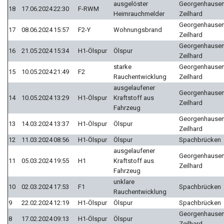
ausgelöster
Georgenhausen
18
17.06.2024
22:30
F-RWM
Heimrauchmelder
Zeilhard
Georgenhausen
17
08.06.2024
15:57
F2-Y
Wohnungsbrand
Zeilhard
Georgenhausen
16
21.05.2024
15:34
H1-Ölspur
Ölspur
Zeilhard
starke
Georgenhausen
15
10.05.2024
21:49
F2
Rauchentwicklung
Zeilhard
ausgelaufener
Georgenhausen
14
10.05.2024
13:29
H1-Ölspur
Kraftstoff aus
Zeilhard
Fahrzeug
Georgenhausen
13
14.03.2024
13:37
H1-Ölspur
Ölspur
Zeilhard
12
11.03.2024
08:56
H1-Ölspur
Ölspur
Spachbrücken
ausgelaufener
Georgenhausen
11
05.03.2024
19:55
H1
Kraftstoff aus
Zeilhard
Fahrzeug
unklare
10
02.03.2024
17:53
F1
Spachbrücken
Rauchentwicklung
9
22.02.2024
12:19
H1-Ölspur
Ölspur
Spachbrücken
Georgenhausen
8
17.02.2024
09:13
H1-Ölspur
Ölspur
Zeilhard