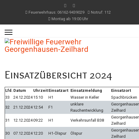
Feuerwehrhaus: 06162-9439029
Notruf: 112
Montag ab 19:00 Uhr
Einsatzübersicht 2024
Lfd.
Datum
Uhrzeit
Einsatzart
Einsatzmeldung
Einsatzort
33
24.12.2024
15:10
H1
Wasser in Keller
Spachbrücken
unklare
Georgenhausen
32
21.12.2024
12:54
F1
Rauchentwicklung
Zeilhard
Georgenhausen
31
12.12.2024
09:22
H1
Verkehrsunfall B38
Zeilhard
Georgenhausen
30
07.12.2024
12:20
H1-Ölspur
Ölspur
Zeilhard