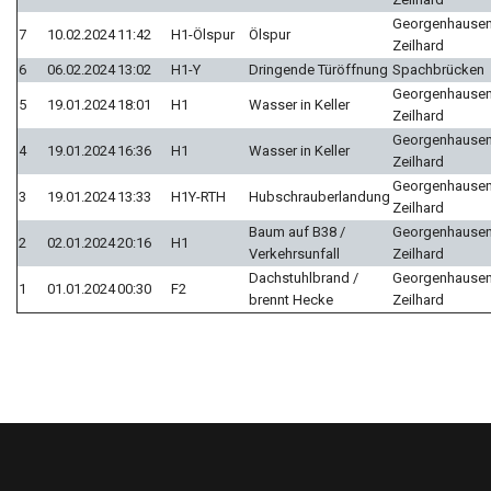
Georgenhausen
7
10.02.2024
11:42
H1-Ölspur
Ölspur
Zeilhard
6
06.02.2024
13:02
H1-Y
Dringende Türöffnung
Spachbrücken
Georgenhausen
5
19.01.2024
18:01
H1
Wasser in Keller
Zeilhard
Georgenhausen
4
19.01.2024
16:36
H1
Wasser in Keller
Zeilhard
Georgenhausen
3
19.01.2024
13:33
H1Y-RTH
Hubschrauberlandung
Zeilhard
Baum auf B38 /
Georgenhausen
2
02.01.2024
20:16
H1
Verkehrsunfall
Zeilhard
Dachstuhlbrand /
Georgenhausen
1
01.01.2024
00:30
F2
brennt Hecke
Zeilhard