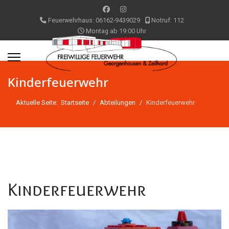
Feuerwehrhaus: 06162-9439029
Notruf: 112
Montag ab 19:00 Uhr
Kinderfeuerwehr
Aktuelle Seite:
Startseite
Abteilungen
Kinderfeuerwehr
Kinderfeuerwehr