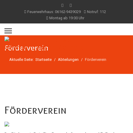
Feuerwehrhaus: 06162-9439029
Notruf: 112
Montag ab 19:00 Uhr
Förderverein
Aktuelle Seite:
Startseite
Abteilungen
Förderverein
Förderverein