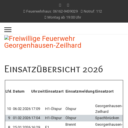
Feuerwehrhaus: 06162-9439029
Notruf: 112
Montag ab 19:00 Uhr
Einsatzübersicht 2026
Lfd.
Datum
Uhrzeit
Einsatzart
Einsatzmeldung
Einsatzort
Georgenhausen-
10
06.02.2026
17:09
H1-Ölspur
Ölspur
Zeilhard
9
01.02.2026
17:04
H1-Ölspur
Ölspur
Spachbrücken
Brennt
Georgenhausen-
8
25.01.2026
16:29
F1