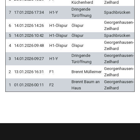
Küchenherd
Zeilhard
Dringende
7
17.01.2026
17:34
H1-Y
Spachbrücken
Türöffnung
Georgenhausen-
6
14.01.2026
14:26
H1-Ölspur
Ölspur
Zeilhard
5
14.01.2026
10:42
H1-Ölspur
Ölspur
Spachbrücken
Georgenhausen-
4
14.01.2026
09:48
H1-Ölspur
Ölspur
Zeilhard
Dringende
Georgenhausen-
3
14.01.2026
09:27
H1-Y
Türöffnung
Zeilhard
Georgenhausen-
2
13.01.2026
16:31
F1
Brennt Mülleimer
Zeilhard
Brennt Baum an
Georgenhausen-
1
01.01.2026
00:11
F2
Haus
Zeilhard