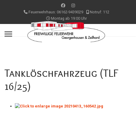
Feuerwehrhaus: 06162-9439029
Notruf: 112
Montag ab 19:00 Uhr
Tanklöschfahrzeug (TLF
16/25)