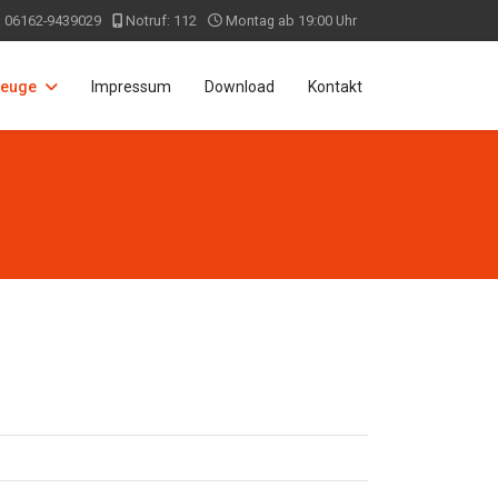
: 06162-9439029
Notruf: 112
Montag ab 19:00 Uhr
zeuge
Impressum
Download
Kontakt