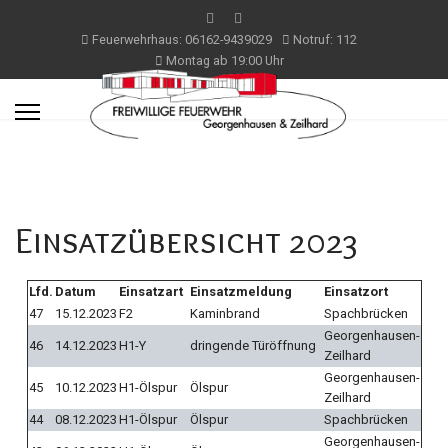
Feuerwehrhaus: 06162-9439029
Notruf: 112
Montag ab 19:00 Uhr
Einsatzübersicht 2023
Lfd.
Datum
Einsatzart
Einsatzmeldung
Einsatzort
47
15.12.2023
F2
Kaminbrand
Spachbrücken
Georgenhausen-
46
14.12.2023
H1-Y
dringende Türöffnung
Zeilhard
Georgenhausen-
45
10.12.2023
H1-Ölspur
Ölspur
Zeilhard
44
08.12.2023
H1-Ölspur
Ölspur
Spachbrücken
Georgenhausen-