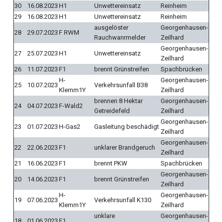
30
16.08.2023
H1
Unwettereinsatz
Reinheim
29
16.08.2023
H1
Unwettereinsatz
Reinheim
ausgelöster
Georgenhausen-
28
29.07.2023
F RWM
Rauchwanrmelder
Zeilhard
Georgenhausen-
27
25.07.2023
H1
Unwettereinsatz
Zeilhard
26
11.07.2023
F1
brennt Grünstreifen
Spachbrücken
H-
Georgenhausen-
25
10.07.2023
Verkehrsunfall B38
Klemm1Y
Zeilhard
brennen 8 Hektar
Georgenhausen-
24
04.07.2023
F-Wald2
Getreidefeld
Zeilhard
Georgenhausen-
23
01.07.2023
H-Gas2
Gasleitung beschädigt
Zeilhard
Georgenhausen-
22
22.06.2023
F1
unklarer Brandgeruch
Zeilhard
21
16.06.2023
F1
brennt PKW
Spachbrücken
Georgenhausen-
20
14.06.2023
F1
brennt Grünstreifen
Zeilhard
H-
Georgenhausen-
19
07.06.2023
Verkehrsunfall K130
Klemm1Y
Zeilhard
unklare
Georgenhausen-
18
01.06.2023
F1