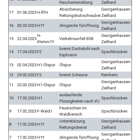
Rauchentwicklung
Zeilhard
Absicherung
Georgenhausen-
17
01.06.2023
H RTH
Rettungshubschrauber
Zeilhard
Georgenhausen-
16
03.05.2023
H1Y
dringende Türöffnung
Zeilhard
H-
Georgenhausen-
15
22.04.2023
Verkehrsunfall B38
Klemm1Y
Zeilhard
brennt Dachstuhl nach
14
17.04.2023
F2
Spachbrücken
Explosion
Georgenhausen-
13
02.04.2023
H1-Ölspur
Ölspur
Zeilhard
12
29.03.2023
F2
brennt Scheune
Reinheim
Georgenhausen-
11
20.03.2023
H1-Ölspur
Ölspur
Zeilhard
auslaufende
10
17.03.2023
H1
Spachbrücken
Flüssigkeiten nach VU
Feuerschein im
9
17.02.2023
F-Wald1
Spachbrücken
Waldbereich
Unterstützung
Georgenhausen-
8
17.02.2023
H1Y
Rettungsdienst
Zeilhard
Georgenhausen-
7
17.02.2023
H1Y
dringende Türöffnung