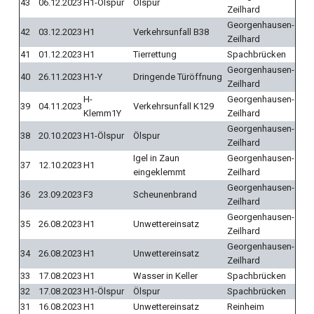
43
06.12.2023
H1-Ölspur
Ölspur
Zeilhard
Georgenhausen-
42
03.12.2023
H1
Verkehrsunfall B38
Zeilhard
41
01.12.2023
H1
Tierrettung
Spachbrücken
Georgenhausen-
40
26.11.2023
H1-Y
Dringende Türöffnung
Zeilhard
H-
Georgenhausen-
39
04.11.2023
Verkehrsunfall K129
Klemm1Y
Zeilhard
Georgenhausen-
38
20.10.2023
H1-Ölspur
Ölspur
Zeilhard
Igel in Zaun
Georgenhausen-
37
12.10.2023
H1
eingeklemmt
Zeilhard
Georgenhausen-
36
23.09.2023
F3
Scheunenbrand
Zeilhard
Georgenhausen-
35
26.08.2023
H1
Unwettereinsatz
Zeilhard
Georgenhausen-
34
26.08.2023
H1
Unwettereinsatz
Zeilhard
33
17.08.2023
H1
Wasser in Keller
Spachbrücken
32
17.08.2023
H1-Ölspur
Ölspur
Spachbrücken
31
16.08.2023
H1
Unwettereinsatz
Reinheim