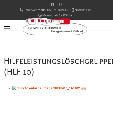
Feuerwehrhaus: 06162-9439029
Notruf: 112
Montag ab 19:00 Uhr
Hilfeleistungslöschgrupp
(HLF 10)