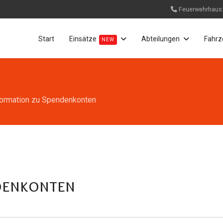
Feuerwehrhaus
Start
Einsätze
Abteilungen
Fahrz
NEW
formation zu Spendenkonten
denkonten