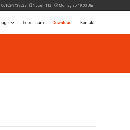
: 06162-9439029
Notruf: 112
Montag ab 19:00 Uhr
euge
Impressum
Download
Kontakt